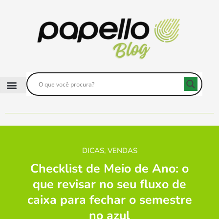
DICAS
,
VENDAS
Checklist de Meio de Ano: o
que revisar no seu fluxo de
caixa para fechar o semestre
no azul