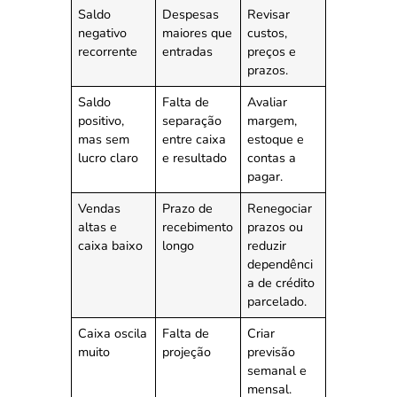
Saldo
Despesas
Revisar
negativo
maiores que
custos,
recorrente
entradas
preços e
prazos.
Saldo
Falta de
Avaliar
positivo,
separação
margem,
mas sem
entre caixa
estoque e
lucro claro
e resultado
contas a
pagar.
Vendas
Prazo de
Renegociar
altas e
recebimento
prazos ou
caixa baixo
longo
reduzir
dependênci
a de crédito
parcelado.
Caixa oscila
Falta de
Criar
muito
projeção
previsão
semanal e
mensal.