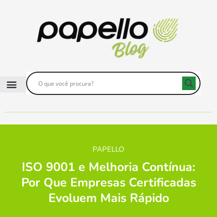
PAPELLO
ISO 9001 e Melhoria Contínua:
Por Que Empresas Certificadas
Evoluem Mais Rápido