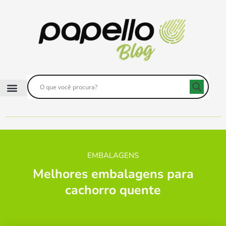
EMBALAGENS
Melhores embalagens para
cachorro quente