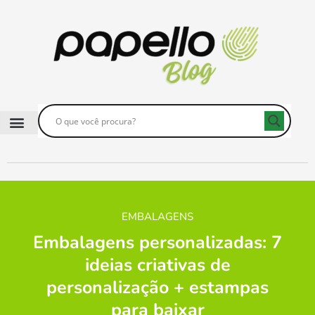
EMBALAGENS
Embalagens personalizadas: 7
ideias criativas de
personalização + estampas
para baixar